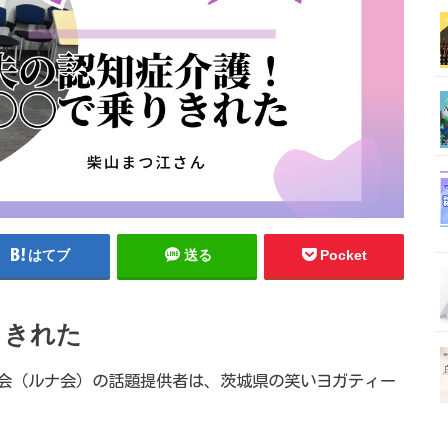
はてブ
送る
Pocket
りきれた
月例会（ルナ会）の話題提供者は、茨城県の笑いヨガティー