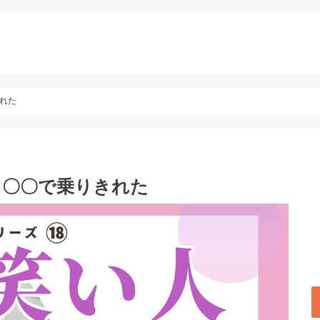
れた
！〇〇で乗りきれた