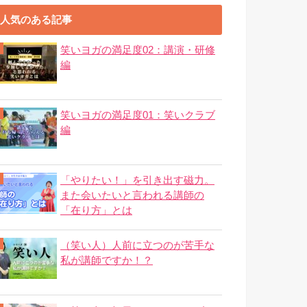
人気のある記事
笑いヨガの満足度02：講演・研修
編
笑いヨガの満足度01：笑いクラブ
編
「やりたい！」を引き出す磁力。
また会いたいと言われる講師の
「在り方」とは
（笑い人）人前に立つのが苦手な
私が講師ですか！？