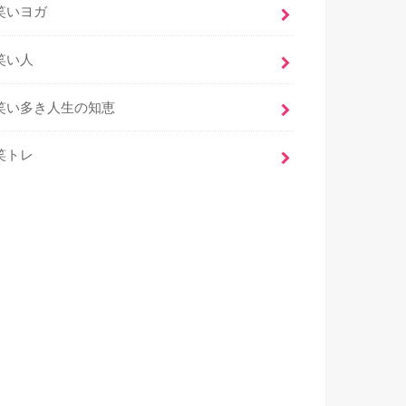
笑いヨガ
笑い人
笑い多き人生の知恵
笑トレ