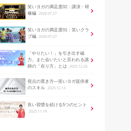
笑いヨガの満足度02：講演・研
2026.07.27
修編
笑いヨガの満足度01：笑いクラ
2026.07.27
ブ編
「やりたい！」を引き出す磁
力。また会いたいと言われる講
2025.12.26
師の「在り方」とは
視点の置き方―笑いヨガ提供者
2025.12.13
のスキル
良い習慣を続ける5つのヒント
2025.11.19