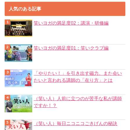
人気のある記事
笑いヨガの満足度02：講演・研修編
笑いヨガの満足度01：笑いクラブ編
「やりたい！」を引き出す磁力。また会い
たいと言われる講師の「在り方」とは
（笑い人）人前に立つのが苦手な私が講師
ですか！？
（笑い人）毎日ニコニコごきげんの秘訣