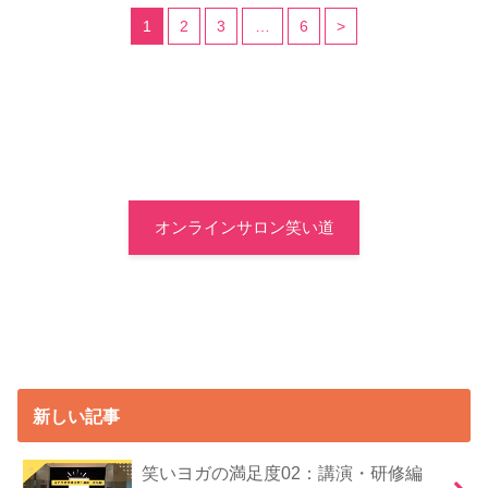
1
2
3
…
6
>
オンラインサロン笑い道
新しい記事
笑いヨガの満足度02：講演・研修編