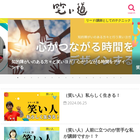
search
人
リード/講師としてのテクニック
知的障がいのある方々と笑いヨガ：心がつながる時間をデザイ
ンする
笑
笑い人
（笑い人）私らしく生きる！
2024.06.25
笑い人
（笑い人）人前に立つのが苦手な私
が講師ですか！？