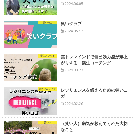
2024.06.05
笑いヨガ
笑いクラブ
2024.05.17
楽生メソッド
笑トレマインドで自己効力感が爆上
がりする 楽生コーチング
2024.03.27
ごきげんライフ
レジリエンスを鍛えるための笑いヨ
ガ
2024.02.26
笑い人
（笑い人）病気が教えてくれた大切
なこと