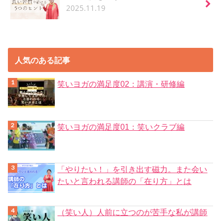
2025.11.19
人気のある記事
笑いヨガの満足度02：講演・研修編
笑いヨガの満足度01：笑いクラブ編
「やりたい！」を引き出す磁力。また会い
たいと言われる講師の「在り方」とは
（笑い人）人前に立つのが苦手な私が講師