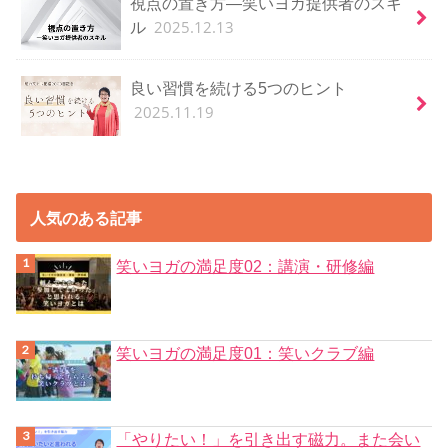
視点の置き方―笑いヨガ提供者のスキ
2025.12.13
ル
良い習慣を続ける5つのヒント
2025.11.19
人気のある記事
笑いヨガの満足度02：講演・研修編
笑いヨガの満足度01：笑いクラブ編
「やりたい！」を引き出す磁力。また会い