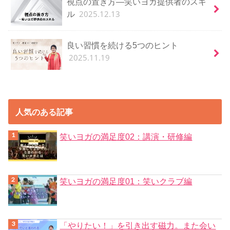
視点の置き方―笑いヨガ提供者のスキ
2025.12.13
ル
良い習慣を続ける5つのヒント
2025.11.19
人気のある記事
笑いヨガの満足度02：講演・研修編
笑いヨガの満足度01：笑いクラブ編
「やりたい！」を引き出す磁力。また会い