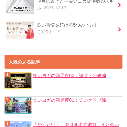
視点の置き方―笑いヨガ提供者のスキ
2025.12.13
ル
良い習慣を続ける5つのヒント
2025.11.19
人気のある記事
笑いヨガの満足度02：講演・研修編
笑いヨガの満足度01：笑いクラブ編
「やりたい！」を引き出す磁力。また会い